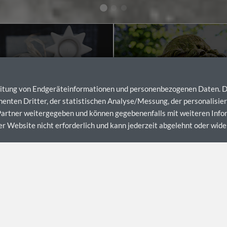
TODESFALL
RATGEBER
eitung von Endgeräteinformationen und personenbezogenen Daten. Di
enten Dritter, der statistischen Analyse/Messung, der personalisi
 Partner weitergegeben und können gegebenenfalls mit weiteren In
serer Website nicht erforderlich und kann jederzeit abgelehnt oder wid
uns!
ent Respekt und
„
Nicht das Zeitliche,