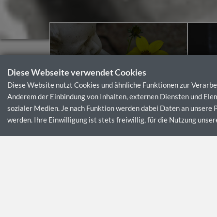
VORSORGE
Diese Webseite verwendet Cookies
Diese Website nutzt Cookies und ähnliche Funktionen zur Verarb
Anderem der Einbindung von Inhalten, externen Diensten und Elem
sozialer Medien. Je nach Funktion werden dabei Daten an unsere
werden. Ihre Einwilligung ist stets freiwillig, für die Nutzung un
Brand Bestattungen
Familiensache - für Sie und für 
Ein Lebenskreis hat sich geschlossen
und verdi