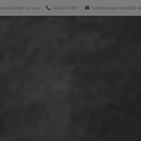
ekte Kontakt zu uns:
02261 41853
bestattungen-brand@t-on